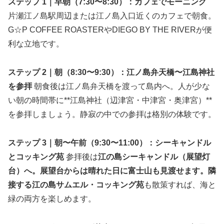
ステップ 1｜早朝（7:30〜8:30）：カフェでモーニング
片瀬江ノ島駅周辺または江ノ島入口近くのカフェで朝食。
G☆P COFFEE ROASTERやDIEGO BY THE RIVERが便
利な立地です。
ステップ 2｜朝（8:30〜9:30）：江ノ島弁天橋〜江島神社
を参拝
朝食後は江ノ島弁天橋を渡って島内へ。人が少な
い朝の時間帯に**江島神社（辺津宮・中津宮・奥津宮）**
を参拝しましょう。静寂の中での参拝は格別の体験です。
ステップ 3｜朝〜午前（9:30〜11:00）：シーキャンドル
とコッキング苑
参拝後は
江の島シーキャンドル（展望灯
台）へ。展望台からは晴れた日に富士山も見渡せます。隣
接する江の島サムエル・コッキング苑
も散策すれば、海と
緑の両方を楽しめます。