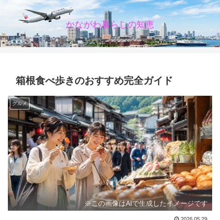
かながわ暮らしの知恵
箱根食べ歩きのおすすめ完全ガイド
グルメ
※この画像はAIで生成したイメージです
2026.05.29